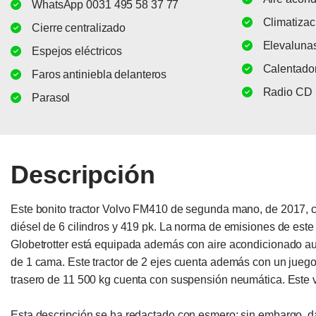
WhatsApp 0031 495 58 37 77
Climatizac
Cierre centralizado
Elevalunas
Espejos eléctricos
Calentador
Faros antiniebla delanteros
Radio CD
Parasol
Descripción
Este bonito tractor Volvo FM410 de segunda mano, de 2017, 
diésel de 6 cilindros y 419 pk. La norma de emisiones de este 
Globetrotter está equipada además con aire acondicionado aut
de 1 cama. Este tractor de 2 ejes cuenta además con un juego 
trasero de 11 500 kg cuenta con suspensión neumática. Este 
Esta descripción se ha redactado con esmero; sin embargo, d