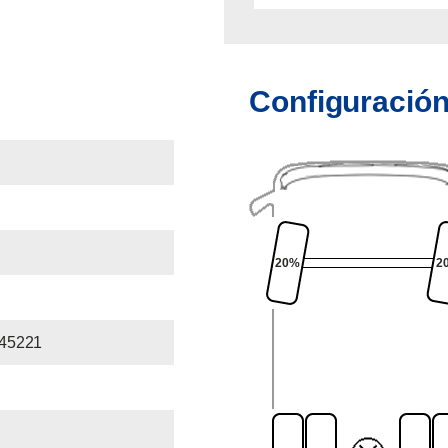
Configuración
20%
2
45221