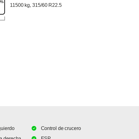
0%
11500 kg, 315/60 R22.5
quierdo
Control de crucero
la derecha
ESP