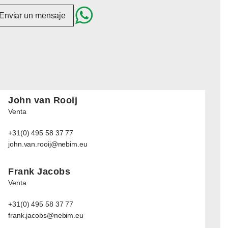
Enviar un mensaje
John van Rooij
Venta
+31(0) 495 58 37 77
john.van.rooij@nebim.eu
Frank Jacobs
Venta
+31(0) 495 58 37 77
frank.jacobs@nebim.eu