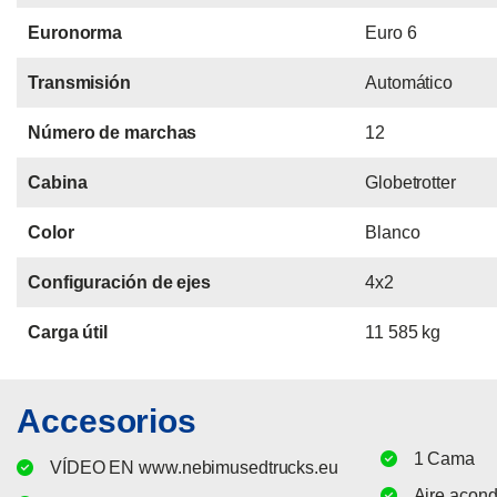
Euronorma
Euro 6
Transmisión
Automático
Número de marchas
12
Cabina
Globetrotter
Color
Blanco
Configuración de ejes
4x2
Carga útil
11 585 kg
Accesorios
1 Cama
VÍDEO EN www.nebimusedtrucks.eu
Aire acon