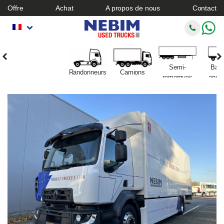
Offre
Achat
A propos de nous
Contact
Semi-
Ban
Randonneurs
Camions
remorques
anno