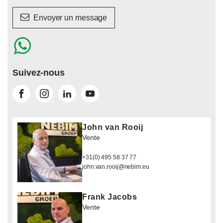
Envoyer un message
Suivez-nous
John van Rooij
Vente
+31(0) 495 58 37 77
john.van.rooij@nebim.eu
Frank Jacobs
Vente