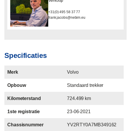
Verkoop
+31(0) 495 58 37 77
frank.jacobs@nebim.eu
Specificaties
Merk
Volvo
Opbouw
Standaard trekker
Kilometerstand
724.499 km
1ste registratie
23-06-2021
Chassisnummer
YV2RTY0A7MB349162